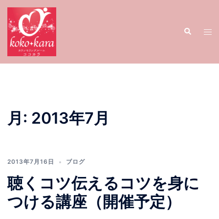
コ
ン
検
テ
ト
索
ン
グ
ツ
ル
へ
メ
ス
ニ
キ
ュ
ッ
ー
月:
2013年7月
プ
2013年7月16日
ブログ
聴くコツ伝えるコツを身に
つける講座（開催予定）