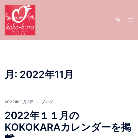
コ
ン
検
テ
ト
索
ン
グ
ツ
ル
へ
メ
ス
ニ
キ
ュ
ッ
ー
月:
2022年11月
プ
2022年11月3日
ブログ
2022年１１月の
KOKOKARAカレンダーを掲