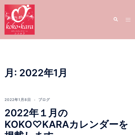
コ
ン
検
テ
ト
索
ン
グ
ツ
ル
へ
メ
ス
ニ
キ
ュ
ッ
ー
月:
2022年1月
プ
2022年1月8日
ブログ
2022年１月の
KOKO♡KARAカレンダーを