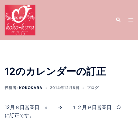
コ
ン
検
テ
ト
索
ン
グ
ツ
ル
へ
メ
ス
ニ
キ
ュ
ッ
ー
12のカレンダーの訂正
プ
投稿者:
KOKOKARA
2014年12月8日
ブログ
12月８日営業日 × ⇒ １２月９日営業日 ○
に訂正です。