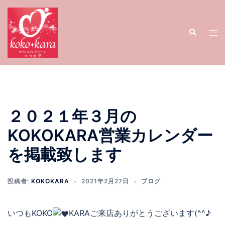
コ
ン
検
テ
ト
索
ン
グ
ツ
ル
へ
メ
ス
ニ
キ
ュ
ッ
ー
２０２１年３月の
プ
KOKOKARA営業カレンダー
を掲載致します
投稿者:
KOKOKARA
2021年2月27日
ブログ
いつもKOKO
KARAご来店ありがとうございます(^^♪